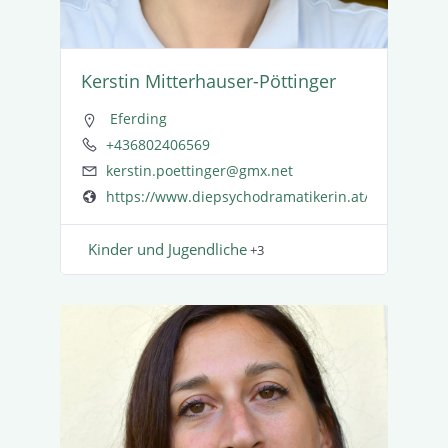
Kerstin Mitter­hauser-Pöttinger
Eferding
+436802406569
kerstin.poettinger@gmx.net
https://www.diepsychodramatikerin.at/
Kinder und Jugend­liche
+3