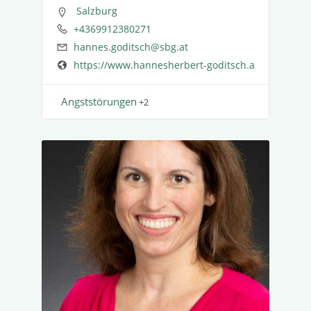
Salzburg
+4369912380271
hannes.goditsch@sbg.at
https://www.hannesherbert-goditsch.at/
Angst­stö­rungen
+2