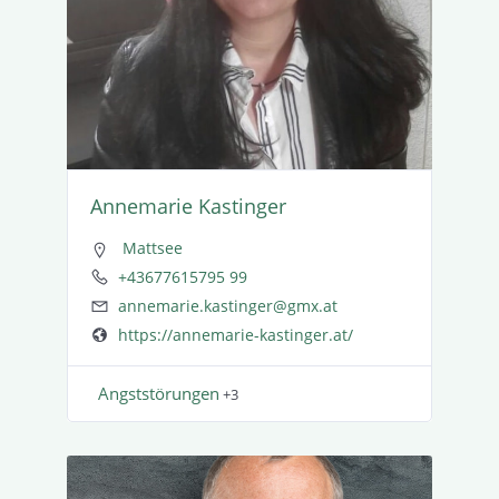
Annemarie Kastinger
Mattsee
+43677615795 99
annemarie.kastinger@gmx.at
https://annemarie-kastinger.at/
Angst­stö­rungen
+3