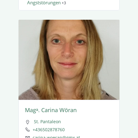
Angst­stö­rungen
+3
Magᵃ. Carina Wöran
St. Pantaleon
+436502878760
carina.woeran@gmx.at