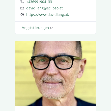
+4369919041331
david.lang@eclipso.at
https://www.davidlang.at/
Angst­stö­rungen
+2