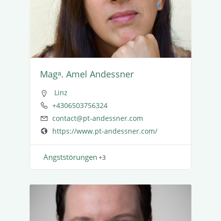
Magᵃ. Amel Andessner
Linz
+4306503756324
contact@pt-andessner.com
https://www.pt-andessner.com/
Angst­stö­rungen
+3