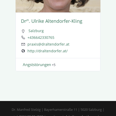
Drⁱⁿ. Ulrike Altendorfer-Kling
Salzburg
+436642330765
praxis@draltendorfer.at
http://draltendorfer.at/
Angst­stö­rungen
+5
Dr. Manfred Stelzig | Bayerhamerstraße 11 | 5020 Salzburg |