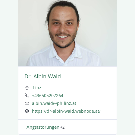
Dr. Albin Waid
Linz
+436505207264
albin.waid@ph-linz.at
https://dr-albin-waid.webnode.at/
Angst­stö­rungen
+2