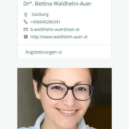
Drⁱⁿ. Bettina Waldhelm-Auer
Salzburg
+436645286341
b.waldhelm-auer@aon.at
http://www.waldhelm-auer.at
Angst­stö­rungen
+2