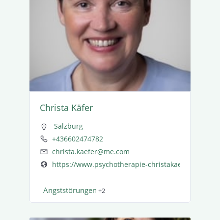
Christa Käfer
Salzburg
+436602474782
christa.kaefer@me.com
https://www.psychotherapie-christakaefer.at/
Angst­stö­rungen
+2