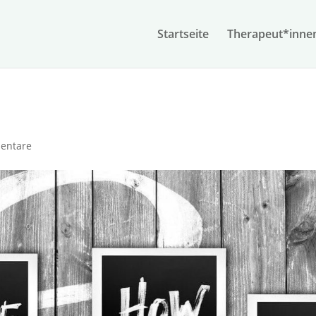
Start­seite
Therapeut*inne
entare