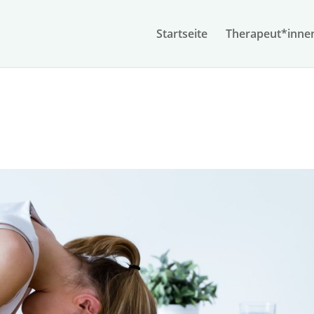
Start­seite
Therapeut*inne