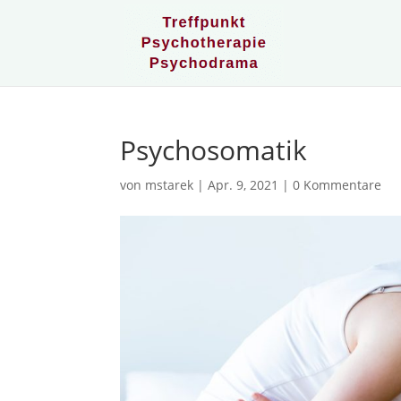
Psycho­so­matik
von
mstarek
|
Apr. 9, 2021
|
0 Kommentare