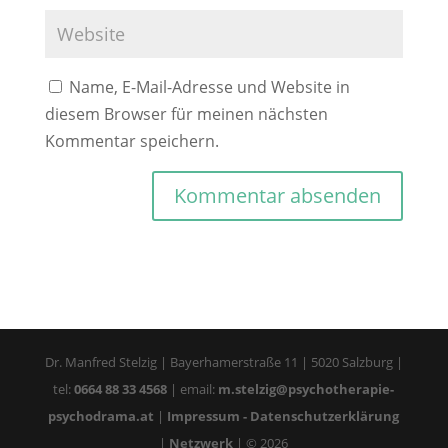
Name, E-Mail-Adresse und Website in
diesem Browser für meinen nächsten
Kommentar speichern.
Dr. Manfred Stelzig | Bayerhamerstraße 11 | 5020 Salzburg |
tel:
0664 88 33 4568
| email:
m.stelzig@psychotherapie-
psychodrama.at
|
Impressum - Datenschutzerklärung
|
Netzwerk
| ©
2026