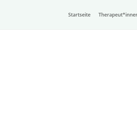
Start­seite
Therapeut*inne